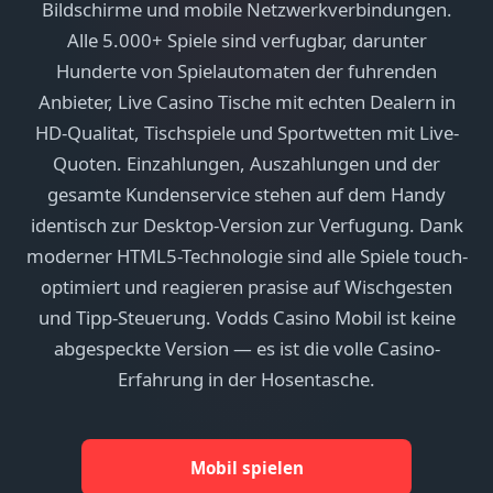
Bildschirme und mobile Netzwerkverbindungen.
Alle 5.000+ Spiele sind verfugbar, darunter
Hunderte von Spielautomaten der fuhrenden
Anbieter, Live Casino Tische mit echten Dealern in
HD-Qualitat, Tischspiele und Sportwetten mit Live-
Quoten. Einzahlungen, Auszahlungen und der
gesamte Kundenservice stehen auf dem Handy
identisch zur Desktop-Version zur Verfugung. Dank
moderner HTML5-Technologie sind alle Spiele touch-
optimiert und reagieren prasise auf Wischgesten
und Tipp-Steuerung. Vodds Casino Mobil ist keine
abgespeckte Version — es ist die volle Casino-
Erfahrung in der Hosentasche.
Mobil spielen