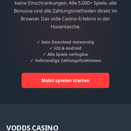
Beim ersten Besuch werden Ressourcen gecacht,
keine Einschrankungen. Alle 5.000+ Spiele, alle
sodass Folgebesuche noch schneller laden.
Bonusse und alle Zahlungsmethoden direkt im
Browser. Das volle Casino-Erlebnis in der
Hosentasche.
✓ Kein Download notwendig
✓ iOS & Android
✓ Alle Spiele verfugbar
✓ Vollstandige Zahlungsfunktionen
Mobil spielen starten
VODDS
.
CASINO