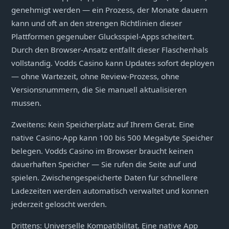
genehmigt werden — ein Prozess, der Monate dauern
kann und oft an den strengen Richtlinien dieser
Plattformen gegenuber Glucksspiel-Apps scheitert.
Durch den Browser-Ansatz entfallt dieser Flaschenhals
vollstandig. Vodds Casino kann Updates sofort deployen
— ohne Wartezeit, ohne Review-Prozess, ohne
Versionsnummern, die Sie manuell aktualisieren
mussen.
Zweitens: Kein Speicherplatz auf Ihrem Gerat. Eine
native Casino-App kann 100 bis 500 Megabyte Speicher
belegen. Vodds Casino im Browser braucht keinen
dauerhaften Speicher — Sie rufen die Seite auf und
spielen. Zwischengespeicherte Daten fur schnellere
Ladezeiten werden automatisch verwaltet und konnen
jederzeit geloscht werden.
Drittens: Universelle Kompatibilitat. Eine native App