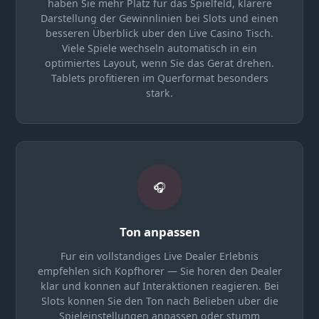
haben Sie mehr Platz fur das Spielfeld, klarere
Darstellung der Gewinnlinien bei Slots und einen
besseren Überblick uber den Live Casino Tisch.
Viele Spiele wechseln automatisch in ein
optimiertes Layout, wenn Sie das Gerat drehen.
Tablets profitieren im Querformat besonders
stark.
🎧
Ton anpassen
Fur ein vollstandiges Live Dealer Erlebnis
empfehlen sich Kopfhorer — Sie horen den Dealer
klar und konnen auf Interaktionen reagieren. Bei
Slots konnen Sie den Ton nach Belieben uber die
Spieleinstellungen anpassen oder stumm