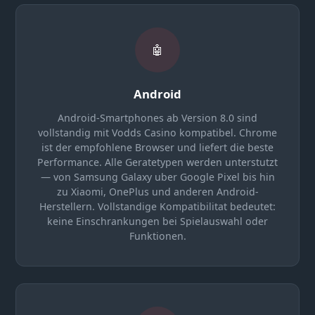
🤖
Android
Android-Smartphones ab Version 8.0 sind
vollstandig mit Vodds Casino kompatibel. Chrome
ist der empfohlene Browser und liefert die beste
Performance. Alle Geratetypen werden unterstutzt
— von Samsung Galaxy uber Google Pixel bis hin
zu Xiaomi, OnePlus und anderen Android-
Herstellern. Vollstandige Kompatibilitat bedeutet:
keine Einschrankungen bei Spielauswahl oder
Funktionen.