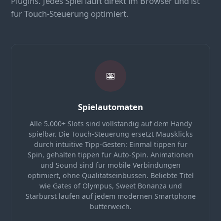
Plugins. Jedes Spiel lauft direkt im Browser und ist
fur Touch-Steuerung optimiert.
🎰
Spielautomaten
Alle 5.000+ Slots sind vollstandig auf dem Handy
spielbar. Die Touch-Steuerung ersetzt Mausklicks
durch intuitive Tipp-Gesten: Einmal tippen fur
Spin, gehalten tippen fur Auto-Spin. Animationen
und Sound sind fur mobile Verbindungen
optimiert, ohne Qualitatseinbussen. Beliebte Titel
wie Gates of Olympus, Sweet Bonanza und
Starburst laufen auf jedem modernen Smartphone
butterweich.