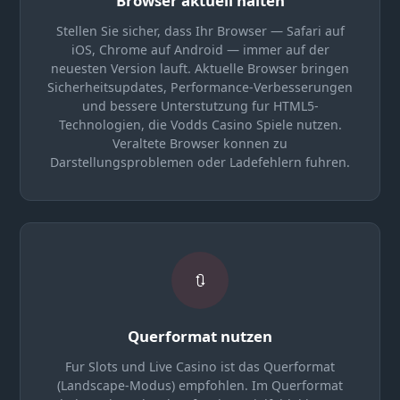
Browser aktuell halten
Stellen Sie sicher, dass Ihr Browser — Safari auf
iOS, Chrome auf Android — immer auf der
neuesten Version lauft. Aktuelle Browser bringen
Sicherheitsupdates, Performance-Verbesserungen
und bessere Unterstutzung fur HTML5-
Technologien, die Vodds Casino Spiele nutzen.
Veraltete Browser konnen zu
Darstellungsproblemen oder Ladefehlern fuhren.
🔃
Querformat nutzen
Fur Slots und Live Casino ist das Querformat
(Landscape-Modus) empfohlen. Im Querformat