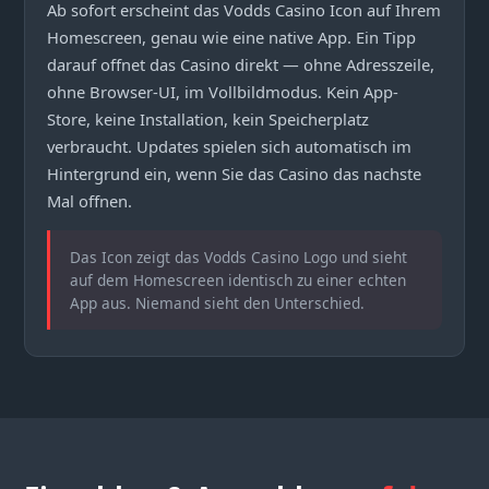
Ab sofort erscheint das Vodds Casino Icon auf Ihrem
Homescreen, genau wie eine native App. Ein Tipp
darauf offnet das Casino direkt — ohne Adresszeile,
ohne Browser-UI, im Vollbildmodus. Kein App-
Store, keine Installation, kein Speicherplatz
verbraucht. Updates spielen sich automatisch im
Hintergrund ein, wenn Sie das Casino das nachste
Mal offnen.
Das Icon zeigt das Vodds Casino Logo und sieht
auf dem Homescreen identisch zu einer echten
App aus. Niemand sieht den Unterschied.