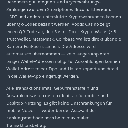
Besonders gut integriert sind Kryptowahrungs-
Zahlungen auf dem Smartphone. Bitcoin, Ethereum,
USDT und andere unterstutzte Kryptowahrungen konnen
uber QR-Codes bezahlt werden: Vodds Casino zeigt
einen QR-Code an, den Sie mit Ihrer Krypto-Wallet (z.B.
Trust Wallet, MetaMask, Coinbase Wallet) direkt uber die
Kamera-Funktion scannen. Die Adresse wird
automatisch ubernommen — kein langes Kopieren
langer Wallet-Adressen notig. Fur Auszahlungen konnen
Wallet-Adressen per Tipp-und-Halten kopiert und direkt
in die Wallet-App eingefugt werden.
Alle Transaktionslimits, Gebuhrenstaffeln und
Auszahlungszeiten gelten identisch fur mobile und
Desktop-Nutzung. Es gibt keine Einschrankungen fur
mobile Nutzer — weder bei der Auswahl der
Zahlungsmethode noch beim maximalen
Transaktionsbetrag.