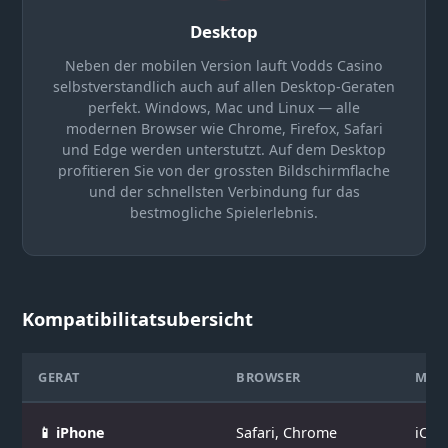
Desktop
Neben der mobilen Version lauft Vodds Casino
selbstverstandlich auch auf allen Desktop-Geraten
perfekt. Windows, Mac und Linux — alle
modernen Browser wie Chrome, Firefox, Safari
und Edge werden unterstutzt. Auf dem Desktop
profitieren Sie von der grossten Bildschirmflache
und der schnellsten Verbindung fur das
bestmogliche Spielerlebnis.
Kompatibilitatsubersicht
GERAT
BROWSER
MIN
📱 iPhone
Safari, Chrome
iOS 