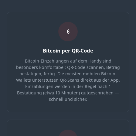
₿
Bitcoin per QR-Code
Bitcoin-Einzahlungen auf dem Handy sind
besonders komfortabel: QR-Code scannen, Betrag
bestatigen, fertig. Die meisten mobilen Bitcoin-
Wallets unterstutzen QR-Scans direkt aus der App.
Einzahlungen werden in der Regel nach 1
Bestatigung (etwa 10 Minuten) gutgeschrieben —
schnell und sicher.