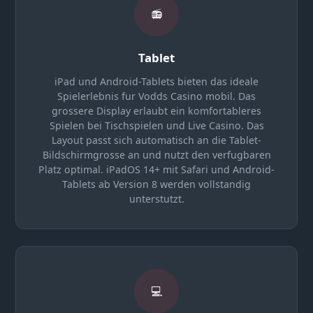
📻
Tablet
iPad und Android-Tablets bieten das ideale
Spielerlebnis fur Vodds Casino mobil. Das
grossere Display erlaubt ein komfortableres
Spielen bei Tischspielen und Live Casino. Das
Layout passt sich automatisch an die Tablet-
Bildschirmgrosse an und nutzt den verfugbaren
Platz optimal. iPadOS 14+ mit Safari und Android-
Tablets ab Version 8 werden vollstandig
unterstutzt.
💻