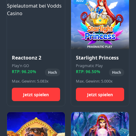
NEU
Reactoonz 2
Starlight Princess
Play'n GO
Pragmatic Play
RTP: 96.20%
RTP: 96.50%
Hoch
Hoch
Max. Gewinn: 5.083x
Max. Gewinn: 5.000x
Jetzt spielen
Jetzt spielen