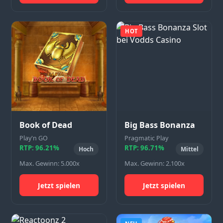
HOT
Book of Dead
Big Bass Bonanza
Play'n GO
Pragmatic Play
RTP: 96.21%
RTP: 96.71%
Hoch
Mittel
Max. Gewinn: 5.000x
Max. Gewinn: 2.100x
Jetzt spielen
Jetzt spielen