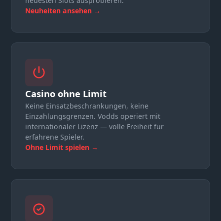
neuesten Slots ausprobieren.
Neuheiten ansehen →
Casino ohne Limit
Keine Einsatzbeschrankungen, keine
Einzahlungsgrenzen. Vodds operiert mit
internationaler Lizenz — volle Freiheit fur
erfahrene Spieler.
Ohne Limit spielen →