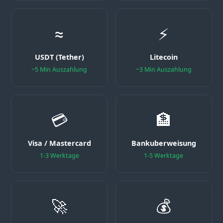
≈
⚡
USDT (Tether)
Litecoin
~5 Min Auszahlung
~3 Min Auszahlung
💳
🏦
Visa / Mastercard
Bankuberweisung
1-3 Werktage
1-5 Werktage
🚀
💰