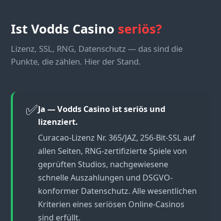
Ist Vodds Casino
seriös?
Lizenz, SSL, RNG, Datenschutz — das sind die
Punkte, die zählen. Hier der Stand.
✅
Ja — Vodds Casino ist seriös und
lizenziert.
Curacao-Lizenz Nr. 365/JAZ, 256-Bit-SSL auf
allen Seiten, RNG-zertifizierte Spiele von
geprüften Studios, nachgewiesene
schnelle Auszahlungen und DSGVO-
konformer Datenschutz. Alle wesentlichen
Kriterien eines seriösen Online-Casinos
sind erfüllt.