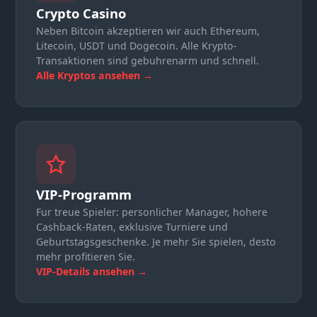
Crypto Casino
Neben Bitcoin akzeptieren wir auch Ethereum,
Litecoin, USDT und Dogecoin. Alle Krypto-
Transaktionen sind gebuhrenarm und schnell.
Alle Kryptos ansehen →
VIP-Programm
Fur treue Spieler: personlicher Manager, hohere
Cashback-Raten, exklusive Turniere und
Geburtstagsgeschenke. Je mehr Sie spielen, desto
mehr profitieren Sie.
VIP-Details ansehen →