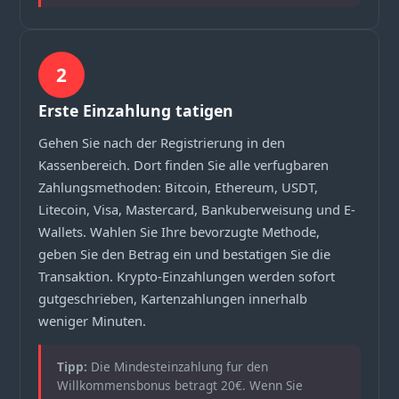
2
Erste Einzahlung tatigen
Gehen Sie nach der Registrierung in den
Kassenbereich. Dort finden Sie alle verfugbaren
Zahlungsmethoden: Bitcoin, Ethereum, USDT,
Litecoin, Visa, Mastercard, Bankuberweisung und E-
Wallets. Wahlen Sie Ihre bevorzugte Methode,
geben Sie den Betrag ein und bestatigen Sie die
Transaktion. Krypto-Einzahlungen werden sofort
gutgeschrieben, Kartenzahlungen innerhalb
weniger Minuten.
Tipp:
Die Mindesteinzahlung fur den
Willkommensbonus betragt 20€. Wenn Sie