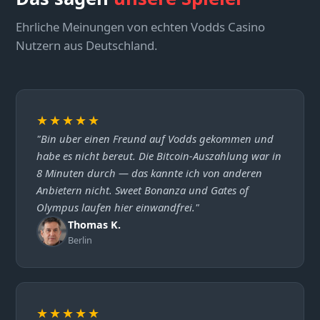
Ehrliche Meinungen von echten Vodds Casino
Nutzern aus Deutschland.
★★★★★
"Bin uber einen Freund auf Vodds gekommen und
habe es nicht bereut. Die Bitcoin-Auszahlung war in
8 Minuten durch — das kannte ich von anderen
Anbietern nicht. Sweet Bonanza und Gates of
Olympus laufen hier einwandfrei."
Thomas K.
Berlin
★★★★★