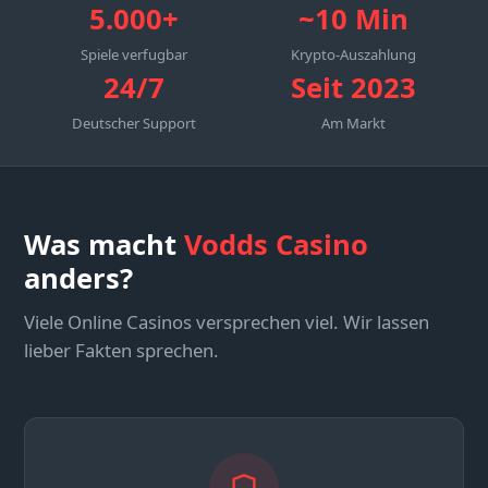
5.000+
~10 Min
Spiele verfugbar
Krypto-Auszahlung
24/7
Seit 2023
Deutscher Support
Am Markt
Was macht
Vodds Casino
anders?
Viele Online Casinos versprechen viel. Wir lassen
lieber Fakten sprechen.