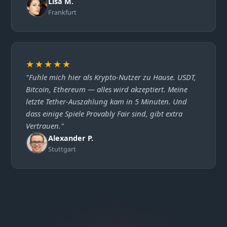
Lisa M.
Frankfurt
★★★★★
"Fuhle mich hier als Krypto-Nutzer zu Hause. USDT,
Bitcoin, Ethereum — alles wird akzeptiert. Meine
letzte Tether-Auszahlung kam in 5 Minuten. Und
dass einige Spiele Provably Fair sind, gibt extra
Vertrauen."
Alexander P.
Stuttgart