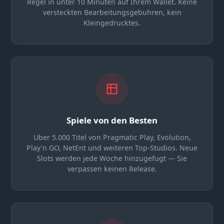
Regel in unter 10 Minuten auf Ihrem Wallet. Keine
versteckten Bearbeitungsgebuhren, kein
Kleingedrucktes.
Spiele von den Besten
Uber 5.000 Titel von Pragmatic Play, Evolution,
Play'n GO, NetEnt und weiteren Top-Studios. Neue
Slots werden jede Woche hinzugefugt — Sie
verpassen keinen Release.