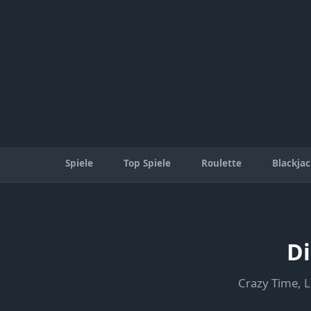
Spiele
Top Spiele
Roulette
Blackjac
Di
Crazy Time, L