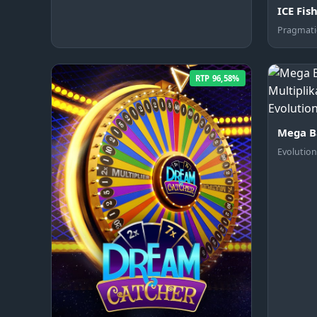
ICE Fis
Pragmatic
RTP 96,58%
Mega B
Evolution