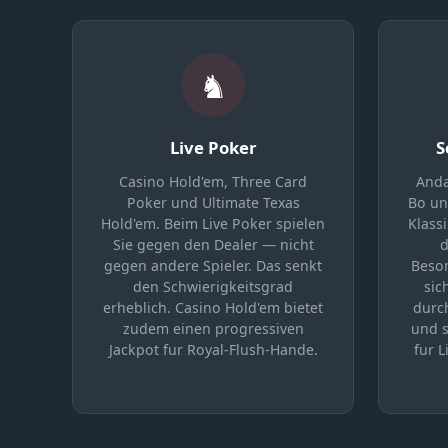
♞️
Live Poker
S
Casino Hold'em, Three Card
Anda
Poker und Ultimate Texas
Bo un
Hold'em. Beim Live Poker spielen
Klass
Sie gegen den Dealer — nicht
d
gegen andere Spieler. Das senkt
Beson
den Schwierigkeitsgrad
sic
erheblich. Casino Hold'em bietet
durc
zudem einen progressiven
und s
Jackpot fur Royal-Flush-Hande.
fur L